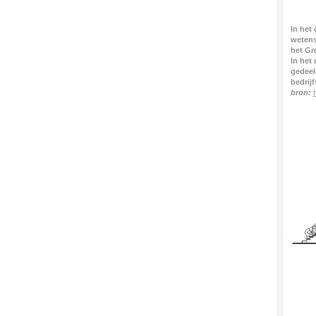
In het
wetens
het Gr
In het
gedeel
bedrijf
bron: