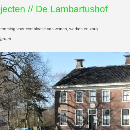
jecten // De Lambartushof
temming voor combinatie van wonen, werken en zorg
efgroep