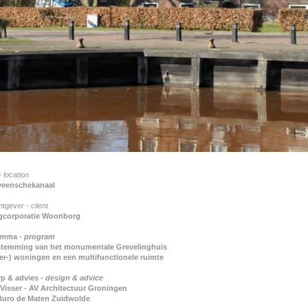
 location
veenschekanaal
htgever
- client
gcorporatie Woonborg
amma
- program
temming van het monumentale Grevelinghuis
lier-) woningen en een multifunctionele ruimte
p & advies -
design & advice
Visser - AV Architectuur Groningen
 Buro de Maten Zuidwolde