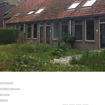
erd bouwen
arheidsonderzoek
temming
Welzijn