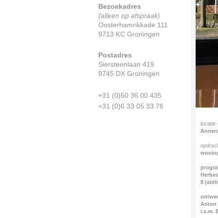
Bezoekadres
(alleen op afspraak)
Oosterhamrikkade 111
9713 KC Groningen
Postadres
Siersteenlaan 419
9745 DX Groningen
+31 (0)50 36 00 435
+31 (0)6 33 05 33 76
locatie
-
Anner
opdrac
wonin
progr
Herbes
8 (ate
ontwer
Anton 
i.s.m.