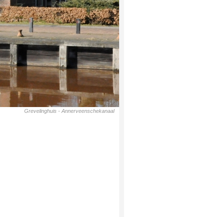
Grevelinghuis - Annerveenschekanaal