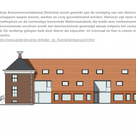
 dorp Annerveenschekanaal (Drenthe) wordt gewerkt aan de vestiging van een kleins
chappers waarin wonen, werken en zorg gecombineerd worden. Hiervoor zijn twee 
evelinghuis en de voormalige hervormde Waterstaatskerk, die beide voor herbestem
 monumentale voorhuis wordt een kenniscentrum gevestigd alwaar volgens het oero
d. De verderop gelegen kerk doet dienst als expositie- en toonzaal en hier is ruimte vo
sunits.
http://www.atelierderuimte.nl/Atelier_de_Ruimte/lambartushof.html