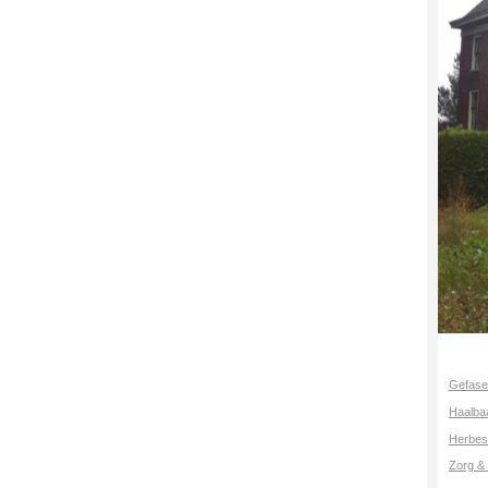
Gefase
Haalba
Herbes
Zorg & 